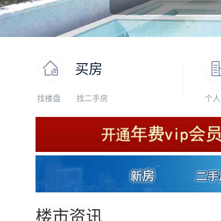
买房
找楼盘
找二手房
个人
楼市资讯